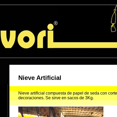
Efectos Especiales > Nieve > Consumibles
Nieve Artificial
Nieve artificial compuesta de papel de seda con corte
decoraciones. Se sirve en sacos de 3Kg.