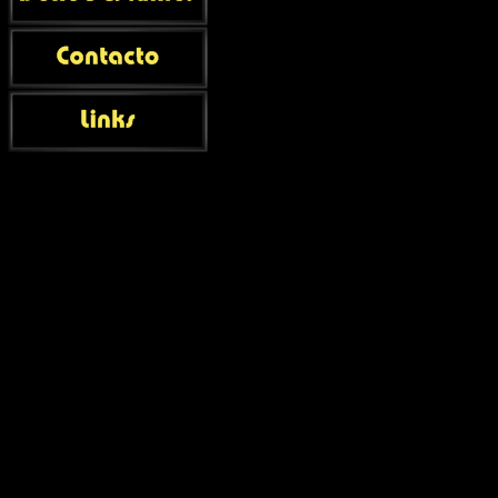
NIT DE LES 
Lenguas de fu
UD.VENTA
:
1
FONT DEL LLE
Multicolor co
UD.VENTA
:
1