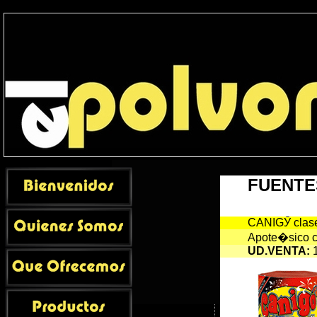
Productos > Fuentes
FUENTE
CANIGӮ clase 
Apote�sico co
UD.VENTA
:
1