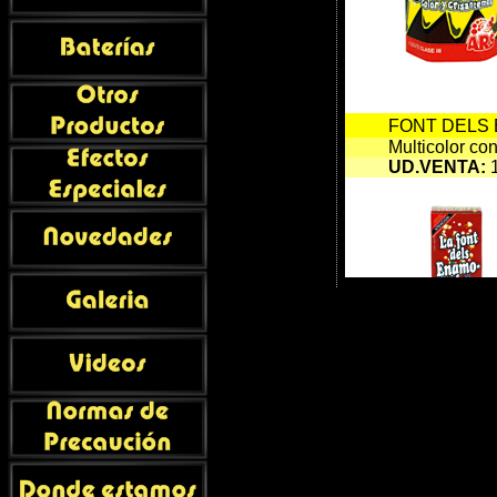
FONT DELS 
Multicolor con
UD.VENTA
:
1
VICTORIA clas
Multicolor, si
UD.VENTA
:
1