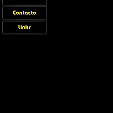
VENUS (5) cla
Surtido de lu
UD.VENTA
: