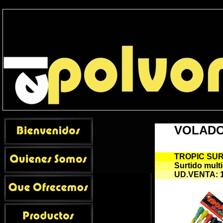
Productos > Cohetes
VOLAD
TROPIC SURTI
Surtido multi
UD.VENTA
: