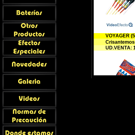
VOYAGER (5) 
Crisantemos 
UD.VENTA
:
TITAN (5) clas
Palmeras y
c
UD.VENTA
: