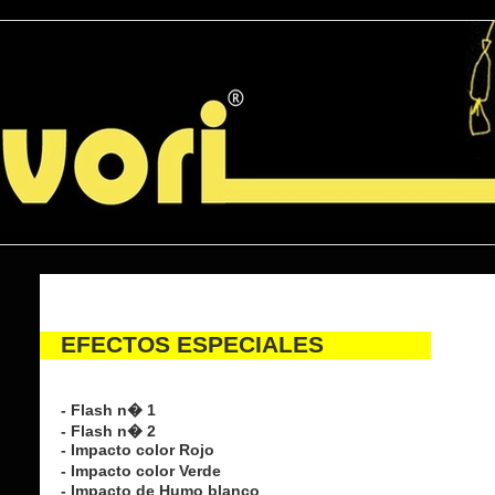
Efectos Especiales > Pirotecnia
EFECTOS ESPECIALES
- Flash n� 1
- Flash n� 2
- Impacto color Rojo
- Impacto color Verde
- Impacto de Humo blanco