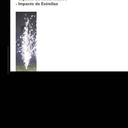
- Impacto de Estrellas
EFECTOS ESPECIALES PARA
CINE Y TEATRO
- Chispa 2
- Cuerpo 1
- Cuerpo 3
- Objeto 1