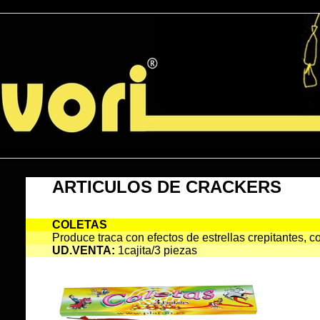
Otros Productos
ARTICULOS DE CRACKERS
COLETAS
Produce traca con efectos de estrellas crepitantes, 
UD.VENTA
:
1cajita/3 piezas