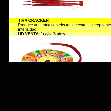
TIRA CRACKER
Produce una traca con efectos de estrellas crepitan
intensidad.
UD.VENTA
:
1cajita/3 piezas
FUENTE KRIPTON
Produce una traca con efecto de estrellas crepitantes
duraci�n.
UD.VENTA
:
1 cajita/2 piezas